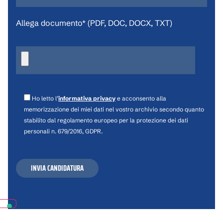
Allega documento* (PDF, DOC, DOCX, TXT)
Ho letto l’
informativa privacy
e acconsento alla
memorizzazione dei miei dati nel vostro archivio secondo quanto
stabilito dal regolamento europeo per la protezione dei dati
personali n. 679/2016, GDPR.
Si
prega
di
lasciare
vuoto
questo
campo.