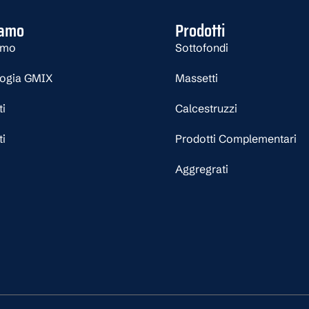
iamo
Prodotti
amo
Sottofondi
logia GMIX
Massetti
ti
Calcestruzzi
ti
Prodotti Complementari
Aggregrati