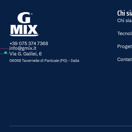
Chi s
Chi si
Tecno
+39 075 374 7368
Proget
info@gmix.it
Via G. Galilei, 6
Contat
06068 Tavernelle di Panicale (PG) – Italia