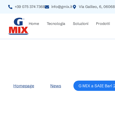
+39 075 374 7368
info@gmix.it
Via Galileo, 6, 06068
Home
Tecnologia
Soluzioni
Prodotti
G MIX a SAIE Bari
Homepage
>
News
>
G MIX a SAIE Bari 